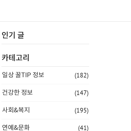
인기 글
카테고리
(182)
일상 꿀TIP 정보
(147)
건강한 정보
(195)
사회&복지
(41)
연예&문화