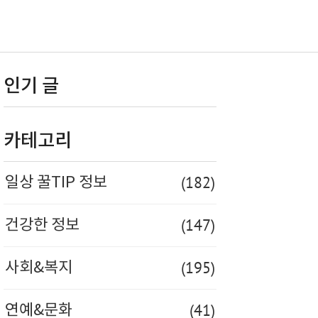
인기 글
카테고리
(182)
일상 꿀TIP 정보
(147)
건강한 정보
(195)
사회&복지
(41)
연예&문화