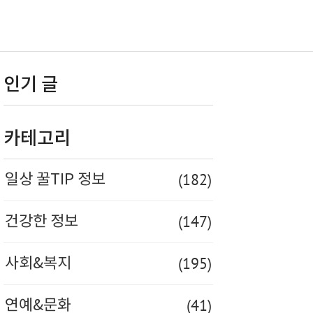
인기 글
카테고리
(182)
일상 꿀TIP 정보
(147)
건강한 정보
(195)
사회&복지
(41)
연예&문화